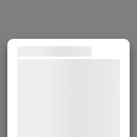
Samtykke til cookies
Vi og vores samarbejdspartnere bruger
teknologier, herunder cookies, til at
indsamle oplysninger om dig til forskellige
formål, herunder: Tilpasning af annoncering,
bedre brugeroplevelse, funktionalitet,
statistik og marketing. Disse oplysninger
kan blive delt med annoncerings- og
analysepartnere, som kan kombinere dem
med data, du tidligere har givet dem eller