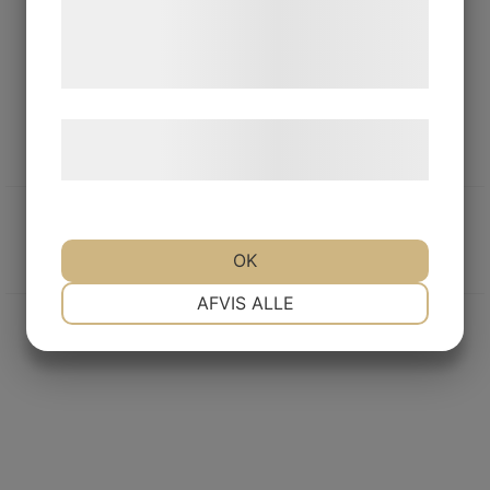
de har indsamlet gennem din brug af deres
tjenester. Ved at klikke på 'OK' giver du
samtykke til disse formål.
Læs mere om vores brug af cookies og
behandling af persondata
her
.
OK
NØDVENDIGE
PRÆFERENCER
AFVIS ALLE
MARKETING
STATISTIK