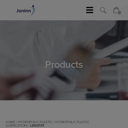
Skip
to
0
content
0
Products
HOME
/
HYDROPHILIC PLASTIC
/
HYDROPHILIC PLASTIC
(LUBRICATION)
/
LENISTAT