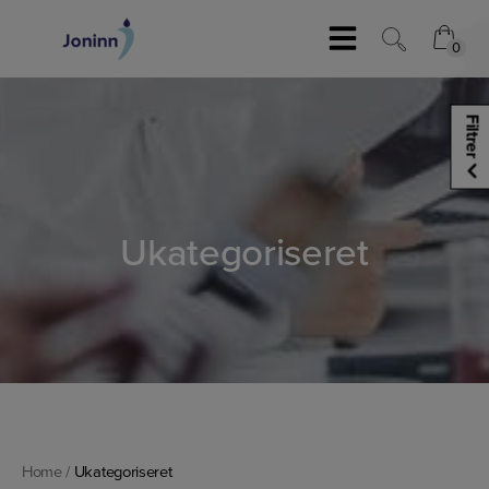
Skip
to
0
0
content
Filtrer
Ukategoriseret
Home
/
Ukategoriseret