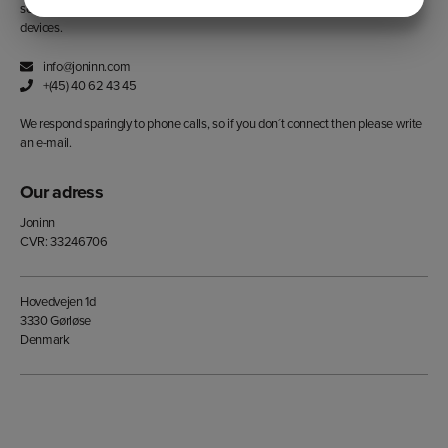
solutions to significant and common challenges in liquid handling medical
devices.
MARKETING
STATISTIK
info@joninn.com
+(45) 40 62 43 45
We respond sparingly to phone calls, so if you don´t connect then please write
an e-mail.
Our adress
Joninn
CVR: 33246706
Hovedvejen 1d
3330 Gørløse
Denmark