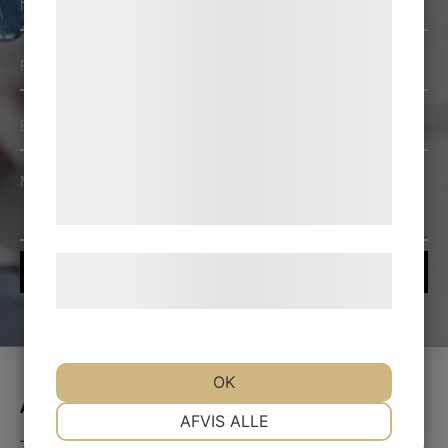
*
bedre brugeroplevelse, funktionalitet,
statistik og marketing. Disse oplysninger
Telefon
kan blive delt med annoncerings- og
*
analysepartnere, som kan kombinere dem
E-
med data, du tidligere har givet dem eller
mail
*
de har indsamlet gennem din brug af deres
Besked
tjenester. Ved at klikke på 'OK' giver du
*
samtykke til disse formål.
Læs mere om vores brug af cookies og
behandling af persondata
her
.
OK
About Joninn
NØDVENDIGE
PRÆFERENCER
AFVIS ALLE
Joninn is a medical device technology company dedicated to providing